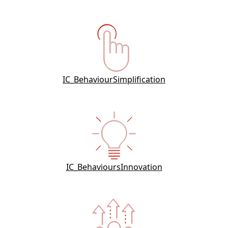
IC_BehaviourSimplification
IC_BehavioursInnovation